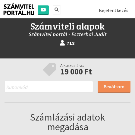
Bejelentkezés
Számviteli alapok
Számvitel portál - Eszterhai Judit
718
A kurzus ára::
19 000 Ft
Beváltom
Számlázási adatok
megadása