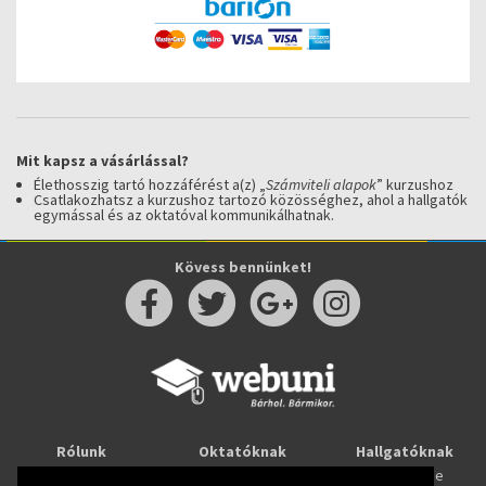
Mit kapsz a vásárlással?
Élethosszig tartó hozzáférést a(z) „
Számviteli alapok
” kurzushoz
Csatlakozhatsz a kurzushoz tartozó közösséghez, ahol a hallgatók
egymással és az oktatóval kommunikálhatnak.
Kövess bennünket!
Rólunk
Oktatóknak
Hallgatóknak
Kapcsolat
Taníts online
Tanulj online