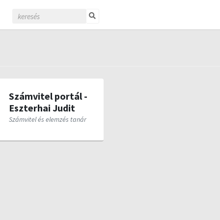
Számvitel portál -
Eszterhai Judit
Számvitel és elemzés tanár