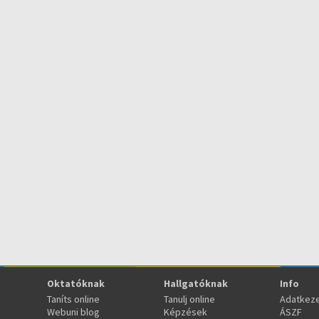
Oktatóknak
Hallgatóknak
Info
Taníts online
Tanulj online
Adatkeze
Webuni blog
Képzések
ÁSZF