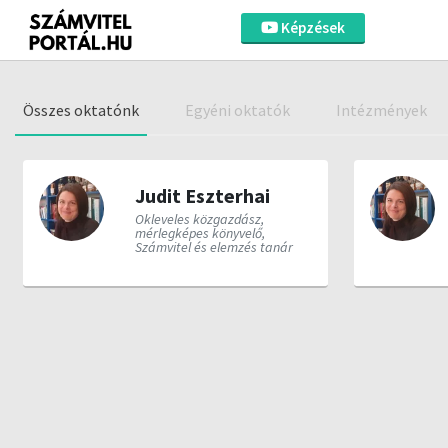
Képzések
Összes oktatónk
Egyéni oktatók
Intézmények
Judit Eszterhai
Okleveles közgazdász,
mérlegképes könyvelő,
Számvitel és elemzés tanár