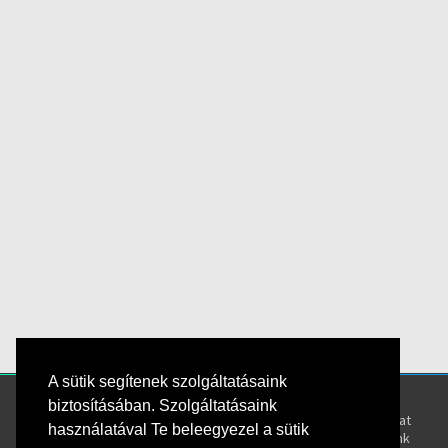
A sütik segítenek szolgáltatásaink
Kövess bennünket!
Rólunk
biztosításában. Szolgáltatásaink
Kapcsolat
használatával Te beleegyezel a sütik
Oktatóink