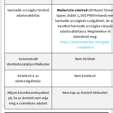
Harmadik országba történő
MailerLite Limited
(38 Mount Stree
adattovábbítás:
Upper, Dublin 2, D02 PR89 Ireland) ne
harmadik országbeli szolgáltató, de s
kerülhet harmadik országba irányuló
adattovábbításra. Megfelelése itt
tekinthető meg:
https://www.mailerlite.com/gdpr-
compliance
Automatizált
Nem történik.
döntéshozatal/profilalkotás:
Kötelező-e az
Nem kötelező.
adatszolgáltatás:
Milyen következményekkel
Nem kap az érintett hírlevelet.
jár, ha az érintett nem adja
meg a személyes adatait: