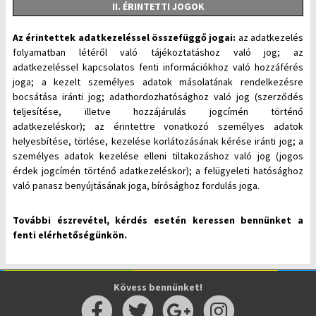
II. ÉRINTETTI JOGOK
Az érintettek adatkezeléssel összefüggő jogai:
az adatkezelés
folyamatban létéről való tájékoztatáshoz való jog
;
az
adatkezeléssel kapcsolatos fenti információkhoz való hozzáférés
joga
;
a kezelt személyes adatok másolatának rendelkezésre
bocsátása iránti jog
;
adathordozhatósághoz való jog (szerződés
teljesítése, illetve hozzájárulás jogcímén történő
adatkezeléskor)
;
az érintettre vonatkozó személyes adatok
helyesbítése, törlése, kezelése korlátozásának kérése iránti jog
;
a
személyes adatok kezelése elleni tiltakozáshoz való jog (jogos
érdek jogcímén történő adatkezeléskor); a felügyeleti hatósághoz
való panasz benyújtásának joga, bírósághoz fordulás joga.
További észrevétel, kérdés esetén keressen bennünket a
fenti elérhetőségünkön.
Kövess bennünket!