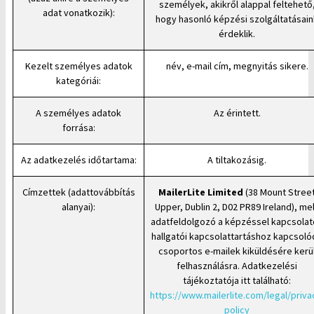
személyek, akikről alappal feltehető
adat vonatkozik):
hogy hasonló képzési szolgáltatásain
érdeklik.
Kezelt személyes adatok
név, e-mail cím, megnyitás sikere.
kategóriái:
A személyes adatok
Az érintett.
forrása:
Az adatkezelés időtartama:
A tiltakozásig.
Címzettek (adattovábbítás
MailerLite Limited
(38 Mount Stree
alanyai):
Upper, Dublin 2, D02 PR89 Ireland), me
adatfeldolgozó a képzéssel kapcsola
hallgatói kapcsolattartáshoz kapcsoló
csoportos e-mailek kiküldésére kerü
felhasználásra. Adatkezelési
tájékoztatója itt található:
https://www.mailerlite.com/legal/priva
policy