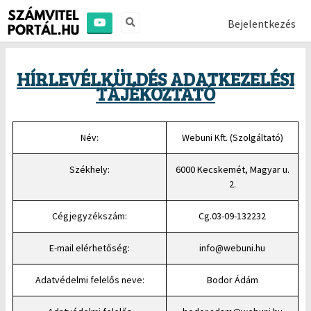
Bejelentkezés
HÍRLEVÉLKÜLDÉS ADATKEZELÉSI
TÁJÉKOZTATÓ
Név:
Webuni Kft. (Szolgáltató)
Székhely:
6000 Kecskemét, Magyar u.
2.
Cégjegyzékszám:
Cg.03-09-132232
E-mail elérhetőség:
info@webuni.hu
Adatvédelmi felelős neve:
Bodor Ádám