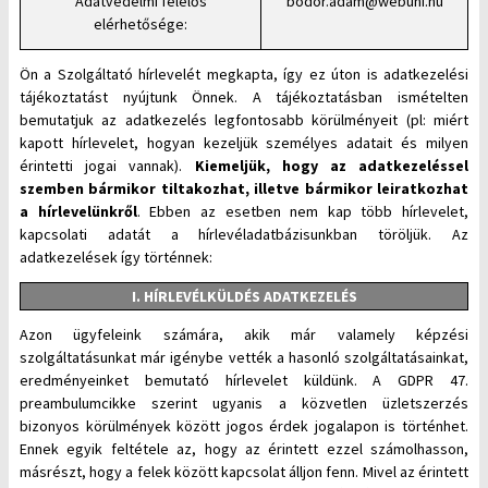
Adatvédelmi felelős
bodor.adam@webuni.hu
elérhetősége:
Ön a Szolgáltató hírlevelét megkapta, így ez úton is adatkezelési
tájékoztatást nyújtunk Önnek. A tájékoztatásban ismételten
bemutatjuk az adatkezelés legfontosabb körülményeit (pl: miért
kapott hírlevelet, hogyan kezeljük személyes adatait és milyen
érintetti jogai vannak).
Kiemeljük, hogy az adatkezeléssel
szemben bármikor tiltakozhat, illetve bármikor leiratkozhat
a hírlevelünkről
. Ebben az esetben nem kap több hírlevelet,
kapcsolati adatát a hírlevéladatbázisunkban töröljük. Az
adatkezelések így történnek:
I. HÍRLEVÉLKÜLDÉS ADATKEZELÉS
Azon ügyfeleink számára, akik már valamely képzési
szolgáltatásunkat már igénybe vették a hasonló szolgáltatásainkat,
eredményeinket bemutató hírlevelet küldünk. A GDPR 47.
preambulumcikke szerint ugyanis a közvetlen üzletszerzés
bizonyos körülmények között jogos érdek jogalapon is történhet.
Ennek egyik feltétele az, hogy az érintett ezzel számolhasson,
másrészt, hogy a felek között kapcsolat álljon fenn. Mivel az érintett