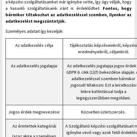
a képzési szolgáltatásainkat már igénybe vette, így úgy véljük, hogy
a hasonló szolgáltatásaink iránt is érdeklődhet.
Fontos, hogy
bármikor tiltakozhat az adatkezeléssel szemben, ilyenkor az
adatkezelést megszüntetjük.
Személyes adatait így kezeljük:
Az adatkezelés célja
Tájékoztatás képzéseinkről, képzés
eredményeikről, céljainkról.
Az adatkezelés jogalapja:
Az adatkezelés jogalapja jogos érdek
GDPR 6. cikk (1)(f) bekezdése alapján. 
adatkezeléssel szemben bármikor
jogosult tiltakozni. Ezt a leiratkozási
linkre kattintással tudja a
legegyszerűbben megoldani.
Jogos érdek megnevezése:
Közvetlen üzletszerzés.
Az érintettek kategóriái
A Szolgáltató képzési szolgáltatásait 
igénybe vevő vagy azok felől érdeklő
(azaz akire a személyes