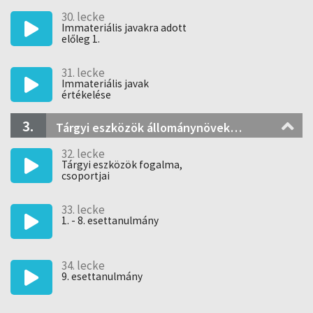
30. lecke
Immateriális javakra adott
előleg 1.
31. lecke
Immateriális javak
értékelése
3.
Tárgyi eszközök állománynövekedése 1. - Beruházások gazdasági eseményei
32. lecke
Tárgyi eszközök fogalma,
csoportjai
33. lecke
1. - 8. esettanulmány
34. lecke
9. esettanulmány