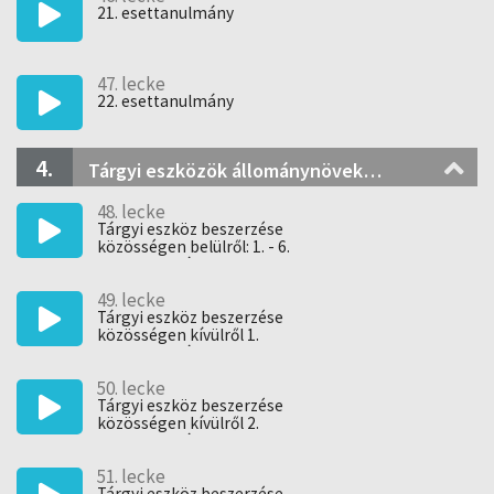
21. esettanulmány
47. lecke
22. esettanulmány
4.
Tárgyi eszközök állománynövekedése 2. - Beszerzés közösségen belüli és kívüli országból, lízing
48. lecke
Tárgyi eszköz beszerzése
közösségen belülről: 1. - 6.
esettanulmány
49. lecke
Tárgyi eszköz beszerzése
közösségen kívülről 1.
esettanulmány
50. lecke
Tárgyi eszköz beszerzése
közösségen kívülről 2.
esettanulmány
51. lecke
Tárgyi eszköz beszerzése