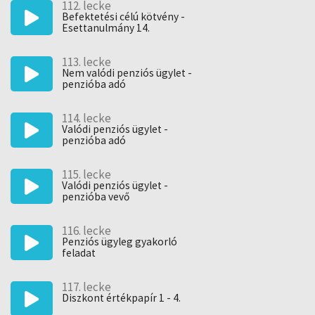
112. lecke
Befektetési célú kötvény -
Esettanulmány 14.
113. lecke
Nem valódi penziós ügylet -
penzióba adó
114. lecke
Valódi penziós ügylet -
penzióba adó
115. lecke
Valódi penziós ügylet -
penzióba vevő
116. lecke
Penziós ügyleg gyakorló
feladat
117. lecke
Diszkont értékpapír 1 - 4.