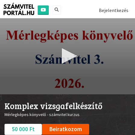
Bejelentkezés
0
seconds
Komplex vizsgafelkészítő
of
44
Mérlegképes könyvelő - számvitel kurzus
seconds
50 000 Ft
Beiratkozom