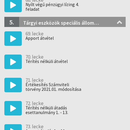
68. lecke
Nyílt végű pénzügyi lízing 4.
feladat
5.
Tárgyi eszközök speciális állományváltozásai
69. lecke
Apport átvétel
70. lecke
Térítés nélküli átvétel
71. lecke
Értékesítés Számviteli
törvény 2021.01. módosítása
1. - 13. feladatok
72. lecke
Térítés nélküli átadás
esettanulmány 1. - 13.
feladatok
73. lecke