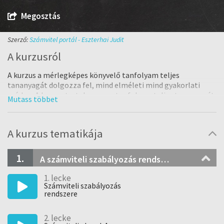
Megosztás
Szerző:
Számvitel portál - Eszterhai Judit
A kurzusról
A kurzus a mérlegképes könyvelő tanfolyam teljes
tananyagát dolgozza fel, mind elméleti mind gyakorlati
módon. A kurzus tartalmazza a tanfolyam teljes tananyagát
témakörönként rendszerezetten. A beszámoló
összeállításához kapcsolódó tematikusan felépített
elméleti és gyakorlati feladatokat követően részletesen
A kurzus tematikája
kidolgozásra kerültek a speciális témakörök.
Esettanulmányok segítségével mutatom be a társaság
alapítását, az átalakulások és megszűnések eseteit. A
1.
A számviteli szabályozás rendszere
tananyag mindenre kiterjedő, elmélyítő és begyakoroltató,
magyarázatokkal ellátott feladatokat tartalmaz, melyben
1. lecke
minden részletre kiterjedően ismertetésre kerül az
Számviteli szabályozás
rendszere
átalakulás, egyesülés, szétválás, végelszámolás és
felszámolás, pénznemváltás, ellenőrzés számvitele, a
lízinggel kapcsolatos elszámolások, a Cash flow-kimutatás,
2. lecke