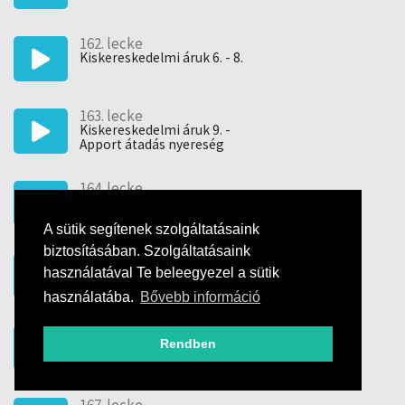
162. lecke
Kiskereskedelmi áruk 6. - 8.
163. lecke
Kiskereskedelmi áruk 9. -
Apport átadás nyereség
164. lecke
Kiskereskedelmi áruk -
Térítés nélküli átadás
A sütik segítenek szolgáltatásaink
biztosításában. Szolgáltatásaink
165. lecke
használatával Te beleegyezel a sütik
Kiskereskedelmi áruk -
Térítés nélküli átadás
használatába.
Bővebb információ
166. lecke
Rendben
Saját göngyöleg 1.