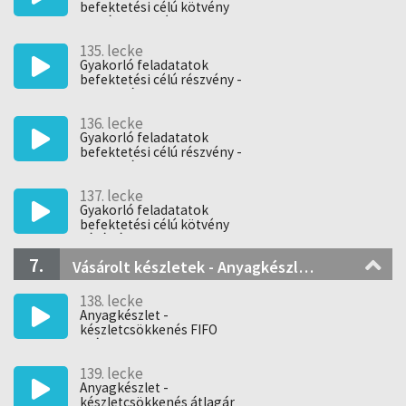
befektetési célú kötvény
eladás nyereség
135. lecke
Gyakorló feladatatok
befektetési célú részvény -
beolvadás
136. lecke
Gyakorló feladatatok
befektetési célú részvény -
beolvadás
137. lecke
Gyakorló feladatatok
befektetési célú kötvény
vásárlás
7.
Vásárolt készletek - Anyagkészlet
138. lecke
Anyagkészlet -
készletcsökkenés FIFO
módszer
139. lecke
Anyagkészlet -
készletcsökkenés átlagár