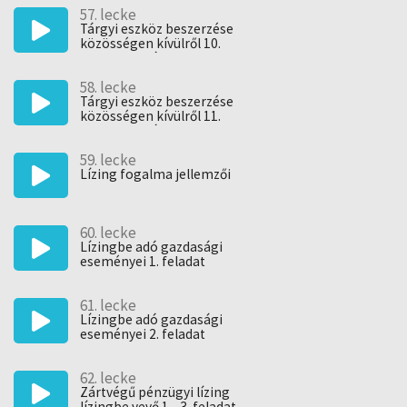
57. lecke
Tárgyi eszköz beszerzése
közösségen kívülről 10.
esettanulmány
58. lecke
Tárgyi eszköz beszerzése
közösségen kívülről 11.
esettanulmány
59. lecke
Lízing fogalma jellemzői
60. lecke
Lízingbe adó gazdasági
eseményei 1. feladat
61. lecke
Lízingbe adó gazdasági
eseményei 2. feladat
62. lecke
Zártvégű pénzügyi lízing
lízingbe vevő 1 - 3. feladat