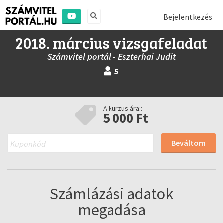
Bejelentkezés
2018. március vizsgafeladat
Számvitel portál - Eszterhai Judit
5
A kurzus ára::
5 000 Ft
Beváltom
Számlázási adatok
megadása