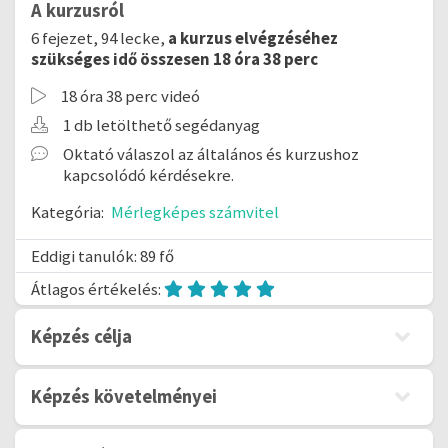
A kurzusról
6 fejezet, 94 lecke,
a kurzus elvégzéséhez
szükséges idő összesen 18 óra 38 perc
18 óra 38 perc videó
1 db letölthető segédanyag
Oktató válaszol az általános és kurzushoz
kapcsolódó kérdésekre.
Kategória:
Mérlegképes számvitel
Eddigi tanulók: 89 fő
Átlagos értékelés:
Képzés célja
Képzés követelményei