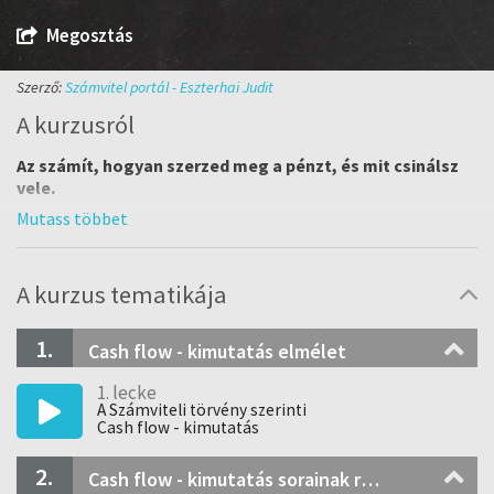
Megosztás
Szerző:
Számvitel portál - Eszterhai Judit
A kurzusról
Az számít, hogyan szerzed meg a pénzt, és mit csinálsz
vele.
A cash flow, vagyis a pénzállomány változása.
A kurzus tematikája
1.
Cash flow - kimutatás elmélet
1. lecke
A Számviteli törvény szerinti
Cash flow - kimutatás
2.
Cash flow - kimutatás sorainak részletezése - A Számviteli törvény szerinti korrekciók alkalmazása