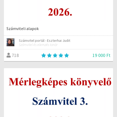
Számviteli alapok
Számvitel portál - Eszterhai Judit
Számvitel és elemzés tanár
19 000 Ft
718