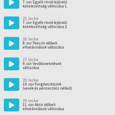
7. sor Egyéb rövid lejáratú
kötelezettség változása 1.
feladat
25. lecke
7. sor Egyéb rövid lejáratú
kötelezettség változása 2.
feladat
26. lecke
8. sor Passzív időbeli
elhatárolások változása
27. lecke
9. sor Vevőkövetelések
változása
28. lecke
10. sor Forgóeszközök
(vevők és pénzeszköz nélkül)
változása
29. lecke
11. sor Aktív időbeli
elhatárolások változása