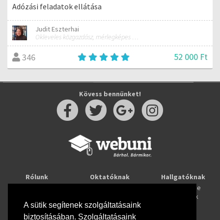
Adózási feladatok ellátása
Judit Eszterhai
Okleveles közgazdász, mérlegképes könyvelő, Számvitel és elemzés tanár
52 000 Ft
346
Kövess bennünket!
Rólunk
Oktatóknak
Hallgatóknak
Kapcsolat
Taníts online
Tanulj online
Oktatóink
Webuni blog
Képzések
Webuni Stúdió
A sütik segítenek szolgáltatásaink
biztosításában. Szolgáltatásaink