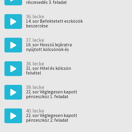
részesedés 3. feladat
36. lecke
14. sor Befektetett eszközök
beszerzése
37. lecke
16. sor Hosszú lejáratra
nyújtott kölcsönök és
elhelyezett bankbetétek
törlesztése
38. lecke
21. sor Hitel és kölcsön
felvétel
39. lecke
22. sor Véglegesen kapott
pénzeszköz 1. feladat
40. lecke
22. sor Véglegesen kapott
pénzeszköz 2. feladat