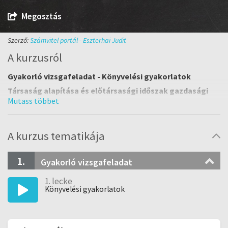
Megosztás
Szerző:
Számvitel portál - Eszterhai Judit
A kurzusról
Gyakorló vizsgafeladat - Könyvelési gyakorlatok
Társaság alapítása és előtársasági időszak gazdasági
eseményei.
Előtársasági beszámoló mérlege.
Nyitás utáni rendező tételek.
A kurzus tematikája
Tőkeemelés, ázsió, fejlesztési tartalék képzése.
Zárlati tételek elszámolása.
1.
Gyakorló vizsgafeladat
1. lecke
Könyvelési gyakorlatok