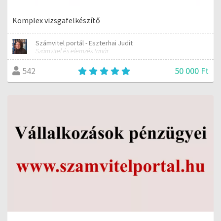
Komplex vizsgafelkészítő
Számvitel portál - Eszterhai Judit
Számvitel és elemzés tanár
50 000 Ft
542