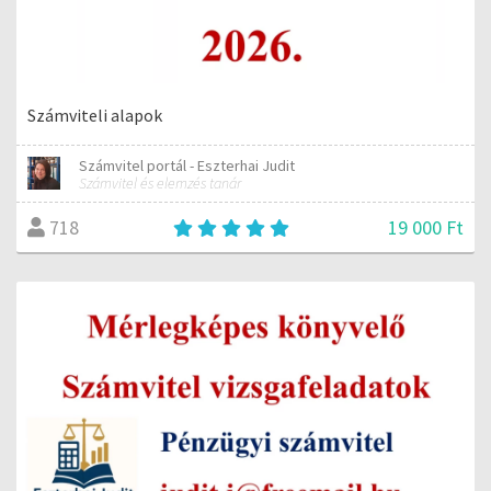
Számviteli alapok
Számvitel portál - Eszterhai Judit
Számvitel és elemzés tanár
19 000 Ft
718