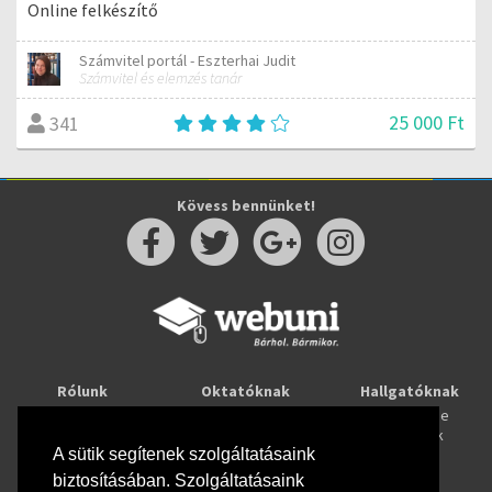
Online felkészítő
Számvitel portál - Eszterhai Judit
Számvitel és elemzés tanár
25 000 Ft
341
Kövess bennünket!
Rólunk
Oktatóknak
Hallgatóknak
Kapcsolat
Taníts online
Tanulj online
Oktatóink
Webuni blog
Képzések
Webuni Stúdió
A sütik segítenek szolgáltatásaink
biztosításában. Szolgáltatásaink
Info