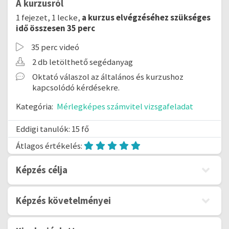
A kurzusról
1 fejezet, 1 lecke,
a kurzus elvégzéséhez szükséges
idő összesen 35 perc
35 perc videó
2 db letölthető segédanyag
Oktató válaszol az általános és kurzushoz
kapcsolódó kérdésekre.
Kategória:
Mérlegképes számvitel vizsgafeladat
Eddigi tanulók: 15 fő
Átlagos értékelés:
Képzés célja
Képzés követelményei