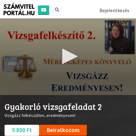
Bejelentkezés
0
seconds
Gyakorló vizsgafeladat 2
of
1
Vizsgázz felkészülten, eredményesen!
minute,
31
seconds
5 800 Ft
Beiratkozom