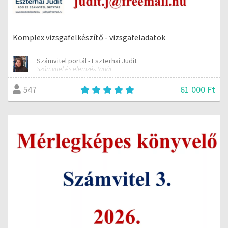
Komplex vizsgafelkészítő - vizsgafeladatok
Számvitel portál - Eszterhai Judit
Számvitel és elemzés tanár
61 000 Ft
547