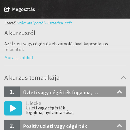
Megosztás
Szerző:
Számvitel portál - Eszterhai Judit
A kurzusról
Az Üzleti vagy cégérték elszámolásával kapcsolatos
feladatok.
Üzleti vagy cégérték mérlegben való szerepeltetése, a
kapcsolódó gazdasági események elszámolása
Üzleti vagy cégérték értékcsökkenésének megállapítása, az
A kurzus tematikája
elszámolás lehetőségei és korlátai.
1.
Üzleti vagy cégérték fogalma, nyilvántartása
1. lecke
Üzleti vagy cégérték
fogalma, nyilvántartása,
fajtái
2.
Pozitív üzleti vagy cégérték