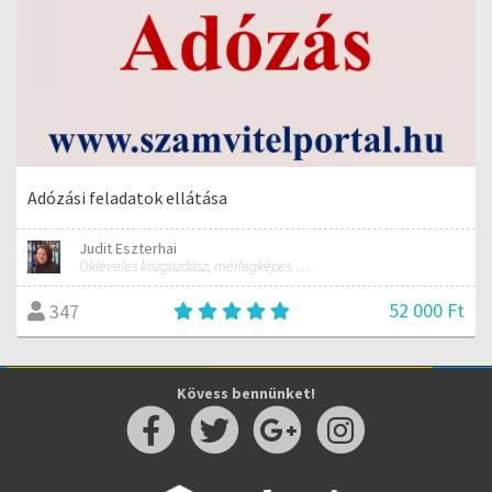
Adózási feladatok ellátása
Judit Eszterhai
Okleveles közgazdász, mérlegképes könyvelő, Számvitel és elemzés tanár
52 000 Ft
347
Kövess bennünket!