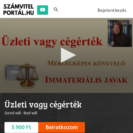
Bejelentkezés
0
seconds
Üzleti vagy cégérték
of
47
Good will - Bad will
seconds
5 900 Ft
Beiratkozom