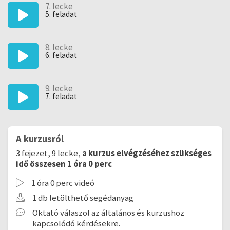
7. lecke
5. feladat
8. lecke
6. feladat
9. lecke
7. feladat
A kurzusról
3 fejezet, 9 lecke,
a kurzus elvégzéséhez szükséges
idő összesen 1 óra 0 perc
1 óra 0 perc videó
1 db letölthető segédanyag
Oktató válaszol az általános és kurzushoz
kapcsolódó kérdésekre.