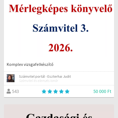
Komplex vizsgafelkészítő
Számvitel portál - Eszterhai Judit
Számvitel és elemzés tanár
50 000 Ft
543