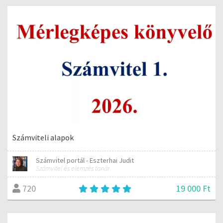
Számviteli alapok
Számvitel portál - Eszterhai Judit
Számvitel és elemzés tanár
19 000 Ft
720