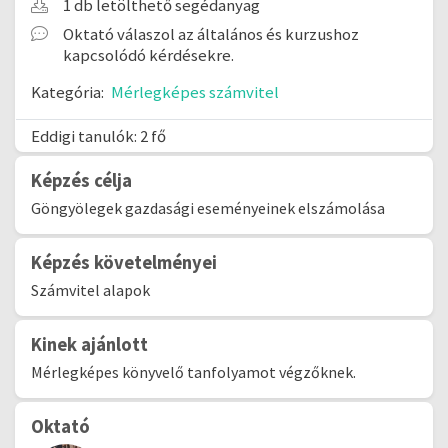
1 db letölthető segédanyag
Oktató válaszol az általános és kurzushoz
kapcsolódó kérdésekre.
Kategória:
Mérlegképes számvitel
Eddigi tanulók: 2 fő
Képzés célja
Göngyölegek gazdasági eseményeinek elszámolása
Képzés követelményei
Számvitel alapok
Kinek ajánlott
Mérlegképes könyvelő tanfolyamot végzőknek.
Oktató