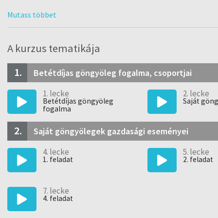
A kurzus tematikája
1.
Betétdíjas göngyöleg fogalma, csoportjai
1. lecke
2. lecke
Betétdíjas göngyöleg
Saját gön
fogalma
2.
Saját göngyölegek gazdasági eseményei
4. lecke
5. lecke
1. feladat
2. feladat
7. lecke
4. feladat