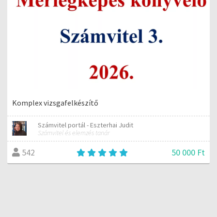
Komplex vizsgafelkészítő
Számvitel portál - Eszterhai Judit
Számvitel és elemzés tanár
50 000 Ft
542