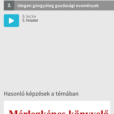
3.
Idegen göngyöleg gazdasági események
8. lecke
5. feladat
Hasonló képzések a témában