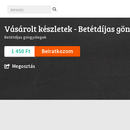
Vásárolt készletek - Betétdíjas gö
Betétdíjas göngyölegek
1 450 Ft
Beiratkozom
Megosztás