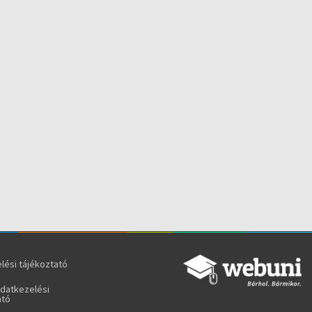
lési tájékoztató
adatkezelési
ató