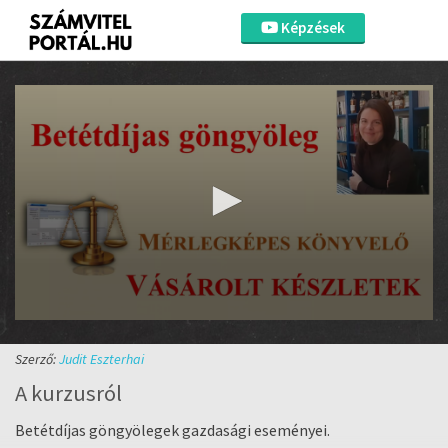
Képzések
0
seconds
of
Szerző:
Judit Eszterhai
1
A kurzusról
minute,
28
seconds
Volume
Betétdíjas göngyölegek gazdasági eseményei.
90%