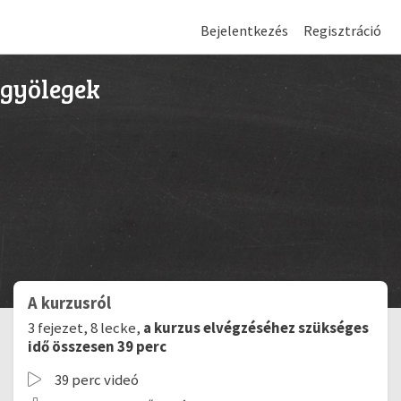
Bejelentkezés
Regisztráció
ngyölegek
A kurzusról
3 fejezet, 8 lecke,
a kurzus elvégzéséhez szükséges
idő összesen 39 perc
39 perc videó