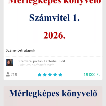
Számviteli alapok
Számvitel portál - Eszterhai Judit
Számvitel és elemzés tanár
19 000 Ft
719