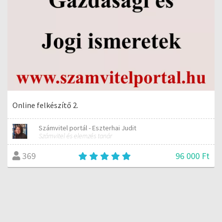
Online felkészítő 2.
Számvitel portál - Eszterhai Judit
Számvitel és elemzés tanár
96 000 Ft
369