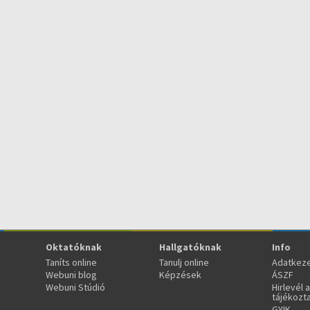
Oktatóknak
Hallgatóknak
Info
Taníts online
Tanulj online
Adatkeze
Webuni blog
Képzések
ÁSZF
Webuni Stúdió
Hirlevél 
tájékozt
GYIK