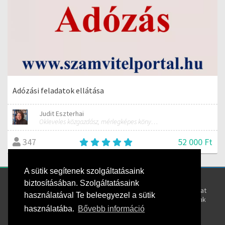
Adózási feladatok ellátása
Judit Eszterhai
Okleveles közgazdász, mérlegképes könyvelő, Számvitel és elemzés tanár
52 000 Ft
347
A sütik segítenek szolgáltatásaink
Kövess bennünket!
Rólunk
biztosításában. Szolgáltatásaink
Kapcsolat
használatával Te beleegyezel a sütik
Oktatóink
használatába.
Bővebb információ