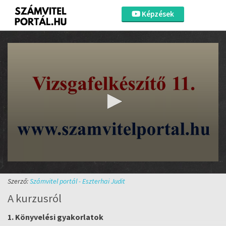
Képzések
0
seconds
of
Szerző:
Számvitel portál - Eszterhai Judit
2
A kurzusról
minutes,
0
Volume
90%
1. Könyvelési gyakorlatok