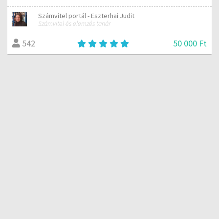
Számvitel portál - Eszterhai Judit
Számvitel és elemzés tanár
50 000 Ft
542