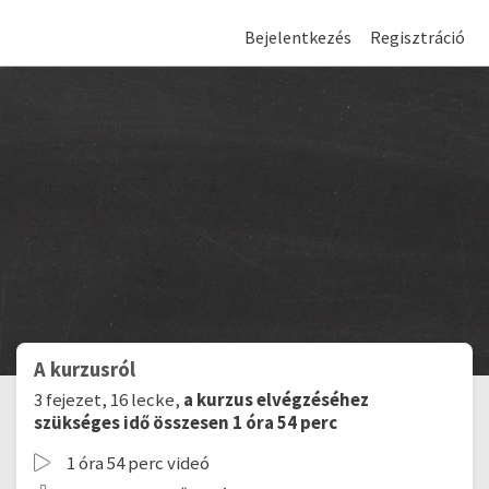
Bejelentkezés
Regisztráció
A kurzusról
3 fejezet, 16 lecke,
a kurzus elvégzéséhez
szükséges idő összesen 1 óra 54 perc
1 óra 54 perc videó