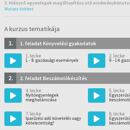
2. Hiányzó egyenlegek megállapítása utá eredménykimutatá
meghatározása.
3. Végelszámolás gazdasági eseményeinek könyvelése, vég
vagyonfelosztási javaslat elkészítése.
A kurzus tematikája
1.
1. feladat Könyvelési gyakorlatok
https://www.facebook.com/groups/603124647124154/
1. lecke
2. lecke
1 - 8. gazdasági események
9 - 14. ga
2.
2. feladat Beszámolókészítés
4. lecke
5. lecke
Nyitóegyenlegek
Egyszerűsí
meghatározása
beszámoló
eljárású 
összeállít
7. lecke
8. lecke
Iparűzési adó követelés vagy
Egyszerűsí
kötelezettség?
beszámoló
összeállít