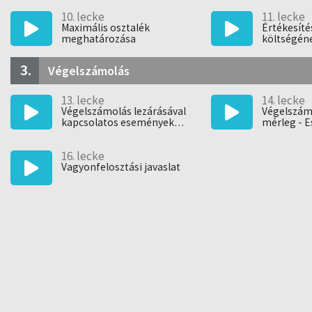
10. lecke
11. lecke
Maximális osztalék
Értékesíté
meghatározása
költségén
3.
Végelszámolás
13. lecke
14. lecke
Végelszámolás lezárásával
Végelszám
kapcsolatos események
mérleg - 
könyvelése
16. lecke
Vagyonfelosztási javaslat