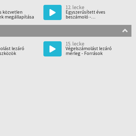
12. lecke
s közvetlen
Egyszerűsített éves
ek megállapítása
beszámoló -
Forgalmiköltség eljárású
eredménykimutatás
összeállítása
15. lecke
olást lezáró
Végelszámolást lezáró
Eszközök
mérleg - Források