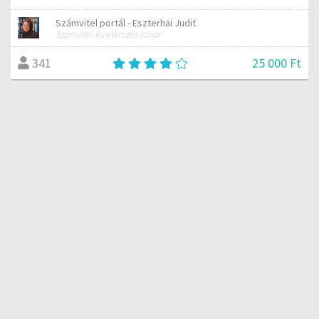
Számvitel portál - Eszterhai Judit
Számvitel és elemzés tanár
25 000 Ft
341