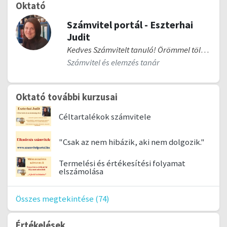
Oktató
Számvitel portál - Eszterhai
Judit
Kedves Számvitelt tanuló! Örömmel tölt el, hogy segítségemmel diákjaim megértik, átlátják a komplex számviteli és elemzési összefüggéseket. Magas szakmai színvonalú, intenzív és gyakorlatorientált kurzusaim, vizsgafelkészítőim biztosítják a sikeres szakmai vizsgát.
Számvitel és elemzés tanár
Oktató további kurzusai
Céltartalékok számvitele
"Csak az nem hibázik, aki nem dolgozik."
Termelési és értékesítési folyamat
elszámolása
Összes megtekintése (74)
Értékelések