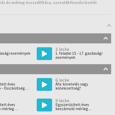
s és mérleg összeállítása, osztalékfizetési korlát
elszámolást lezáró mérleg összeállítása,
3. lecke
zdasági események
1. feladat 15 - 17. gazdasági
események
6. lecke
tett éves
Áfa: követelés vagy
 - Összköltség
kötelezettség?
eredménykimutatás
ása
9. lecke
tett éves
Egyszerűsített éves
 mérleg
beszámoló mérleg
ása - Eszközök
összeállítása - Források