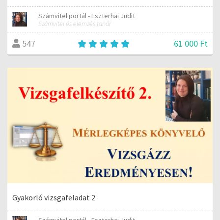
Számvitel portál - Eszterhai Judit
Számvitel és elemzés tanár
61 000 Ft
547
Gyakorló vizsgafeladat 2
Számvitel portál - Eszterhai Judit